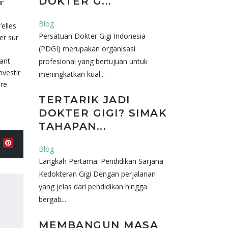
DOKTER G...
ur
Blog
’elles
Persatuan Dokter Gigi Indonesia
er sur
(PDGI) merupakan organisasi
tant
profesional yang bertujuan untuk
nvestir
meningkatkan kual...
ère
TERTARIK JADI
DOKTER GIGI? SIMAK
TAHAPAN...
Blog
Langkah Pertama: Pendidikan Sarjana
Kedokteran Gigi Dengan perjalanan
yang jelas dari pendidikan hingga
bergab...
MEMBANGUN MASA