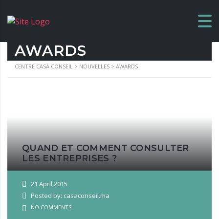
AWARDS
CENTRE CASA CONSEIL
>
NOUVELLES
>
AWARDS
QUAND ET COMMENT CONSULTER
LES ENTREPRISES ?
21 April 2015
Posted by: casaconseil.ma
NO COMMENTS